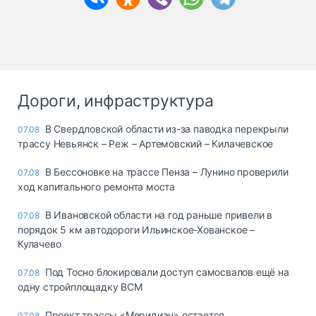
Дороги, инфраструктура
В Свердловской области из-за паводка перекрыли
07.08
трассу Невьянск – Реж – Артемовский – Килачевское
В Бессоновке на трассе Пенза – Лунино проверили
07.08
ход капитального ремонта моста
В Ивановской области на год раньше привели в
07.08
порядок 5 км автодороги Ильинское-Хованское –
Кулачево
Под Тосно блокировали доступ самосвалов ещё на
07.08
одну стройплощадку ВСМ
Проект трассы «Меридиан» остается
07.08