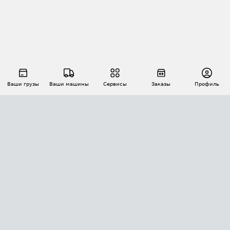
Ваши грузы
Ваши машины
Сервисы
Заказы
Профиль
АВТОМАТИЗАЦИЯ ПЕРЕВОЗОК
Площадки
Заказы
Торги
Тендеры
АТИ-Доки
GPS-мониторинг
АТИ Мессенджер
Цепочки грузов
API ATI.SU
ПОЛЕЗНОЕ
Расчет расстояний
БЕЗОПАСНОСТЬ