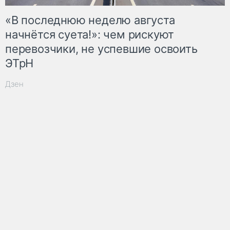
«В последнюю неделю августа
начнётся суета!»: чем рискуют
перевозчики, не успевшие освоить
ЭТрН
Дзен