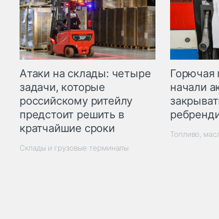
Горючая 
Атаки на склады: четыре
начали а
задачи, которые
закрыват
российскому ритейлу
ребренд
предстоит решить в
кратчайшие сроки
Топливо, мас
Склады и грузовые терминалы