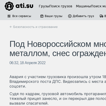
Грузы
Поиск грузов
Машины
Поиск м
Все сервисы
Ваши грузы
Добавить груз
← Безопасность и страхование
Под Новороссийском мно
металлом, снес огражде
06:32, 18 Апреля 2022
Авария с участием грузовика произошла утром 18
Владимирского поста ДПС. Видеозапись с места 
соцсети.
Судя по кадрам, грузовой автомобиль протаранил
тяжелый прицеп занесло, и он перекрыл две пол
вызвали спасателей.