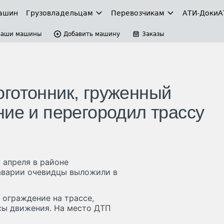
ашин
Грузовладельцам
Перевозчикам
АТИ-Доки
А
Ваши машины
Добавить машину
Заказы
готонник, груженный
ние и перегородил трассу
 апреля в районе
аварии очевидцы выложили в
 ограждение на трассе,
осы движения. На место ДТП