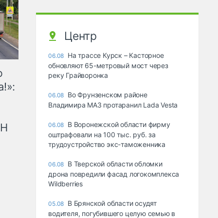
Центр
На трассе Курск – Касторное
06.08
обновляют 65-метровый мост через
ю
реку Грайворонка
!»:
Во Фрунзенском районе
06.08
Владимира МАЗ протаранил Lada Vesta
В Воронежской области фирму
рН
06.08
оштрафовали на 100 тыс. руб. за
трудоустройство экс-таможенника
В Тверской области обломки
06.08
дрона повредили фасад логокомплекса
Wildberries
В Брянской области осудят
05.08
водителя, погубившего целую семью в