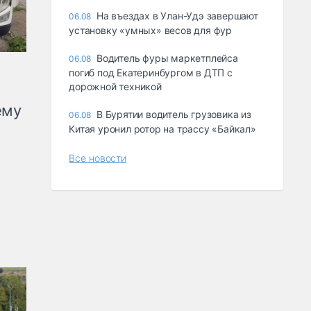
Ha въeздax в Улaн-Удэ зaвepшaют
06.08
ycтaнoвкy «yмныx» вecoв для фyp
Водитель фуры маркетплейса
06.08
погиб под Екатеринбургом в ДТП с
дорожной техникой
ему
В Бурятии водитель грузовика из
06.08
Китая уронил ротор на трассу «Байкал»
Все новости