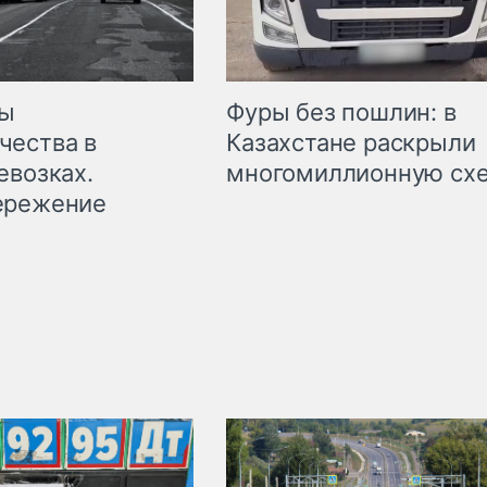
мы
Фуры без пошлин: в
чества в
Казахстане раскрыли
евозках.
многомиллионную сх
ережение