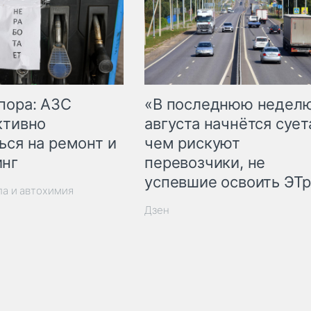
пора: АЗС
«В последнюю недел
ктивно
августа начнётся суета
ься на ремонт и
чем рискуют
инг
перевозчики, не
успевшие освоить ЭТ
ла и автохимия
Дзен