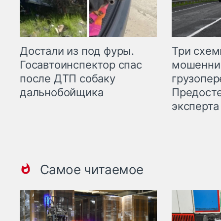
Три схе
Достали из под фуры.
мошенни
Госавтоинспектор спас
грузопер
после ДТП собаку
Предост
дальнобойщика
эксперта
Самое читаемое