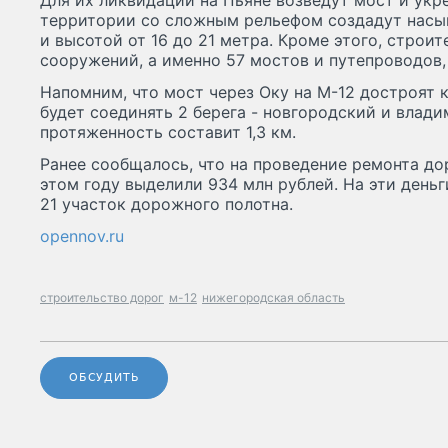
Для их ликвидации на Пьяне возведут мост и укре
территории со сложным рельефом создадут насы
и высотой от 16 до 21 метра. Кроме этого, строи
сооружений, а именно 57 мостов и путепроводов,
Напомним, что мост через Оку на М-12 достроят 
будет соединять 2 берега - новгородский и влади
протяженность составит 1,3 км.
Ранее сообщалось, что на проведение ремонта до
этом году выделили 934 млн рублей. На эти день
21 участок дорожного полотна.
opennov.ru
строительство дорог
м-12
нижегородская область
ОБСУДИТЬ