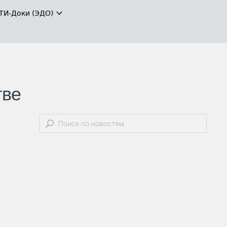
ТИ-Доки (ЭДО)
тве