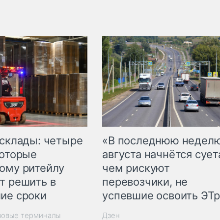
 склады: четыре
«В последнюю недел
которые
августа начнётся суета
ому ритейлу
чем рискуют
т решить в
перевозчики, не
ие сроки
успевшие освоить ЭТ
зовые терминалы
Дзен