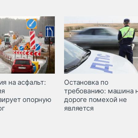
Остановка по
я на асфальт:
требованию: машина 
ия
дороге помехой не
зирует опорную
является
ог