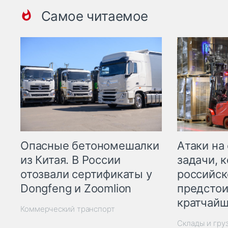
Самое читаемое
Опасные бетономешалки
Атаки на
из Китая. В России
задачи, 
отозвали сертификаты у
российск
Dongfeng и Zoomlion
предстои
кратчайш
Коммерческий транспорт
Склады и гру