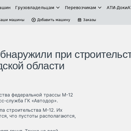
ашин
Грузовладельцам
Перевозчикам
АТИ-Доки
А
Ваши машины
Добавить машину
Заказы
обнаружили при строительс
дской области
ства федеральной трассы М-12
сс-служба ГК «Автодор».
па строительства М-12. Их
ся, что пустоты располагаются,