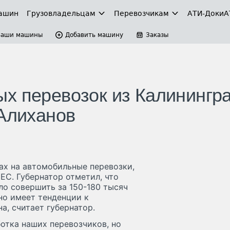
ашин
Грузовладельцам
Перевозчикам
АТИ-Доки
А
Ваши машины
Добавить машину
Заказы
х перевозок из Калинингр
 Алиханов
ах на автомобильные перевозки,
ЕС. Губернатор отметил, что
ло совершить за 150-180 тысяч
но имеет тенденции к
, считает губернатор.
отка наших перевозчиков, но