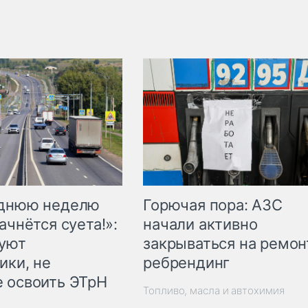
Горючая пора: АЗС
еднюю неделю
начали активно
ачнётся суета!»:
закрываться на ремон
куют
ребрендинг
ики, не
 освоить ЭТрН
Топливо, масла и автохимия