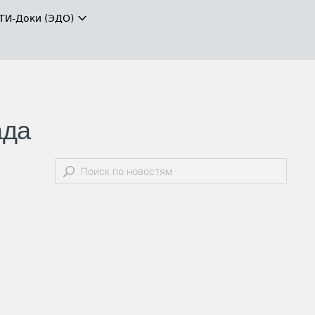
ТИ-Доки (ЭДО)
ада