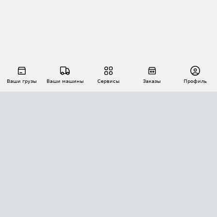
Ваши грузы
Ваши машины
Сервисы
Заказы
Профиль
АВТОМАТИЗАЦИЯ ПЕРЕВОЗОК
Площадки
Заказы
Торги
Тендеры
АТИ-Доки
GPS-мониторинг
АТИ Мессенджер
Цепочки грузов
API ATI.SU
ПОЛЕЗНОЕ
Расчет расстояний