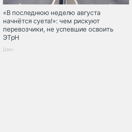
«В последнюю неделю августа
начнётся суета!»: чем рискуют
перевозчики, не успевшие освоить
ЭТрН
Дзен