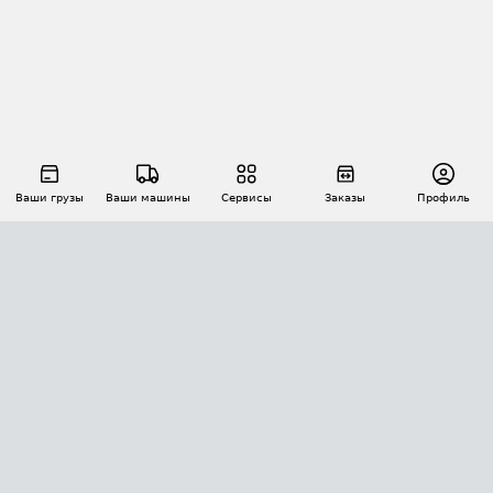
Ваши грузы
Ваши машины
Сервисы
Заказы
Профиль
АВТОМАТИЗАЦИЯ ПЕРЕВОЗОК
Площадки
Заказы
Торги
Тендеры
АТИ-Доки
GPS-мониторинг
АТИ Мессенджер
Цепочки грузов
API ATI.SU
ПОЛЕЗНОЕ
Расчет расстояний