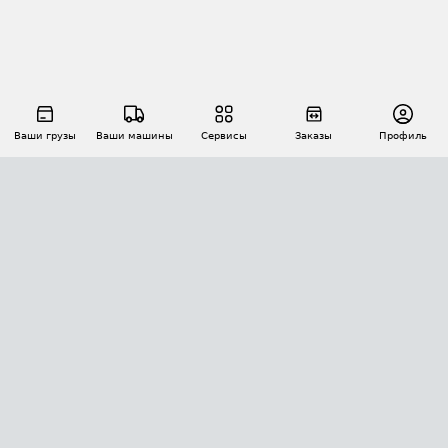
Ваши грузы
Ваши машины
Сервисы
Заказы
Профиль
АВТОМАТИЗАЦИЯ ПЕРЕВОЗОК
Площадки
Заказы
Торги
Тендеры
АТИ-Доки
GPS-мониторинг
АТИ Мессенджер
Цепочки грузов
API ATI.SU
ПОЛЕЗНОЕ
Расчет расстояний
БЕЗОПАСНОСТЬ
Академия ATI.SU