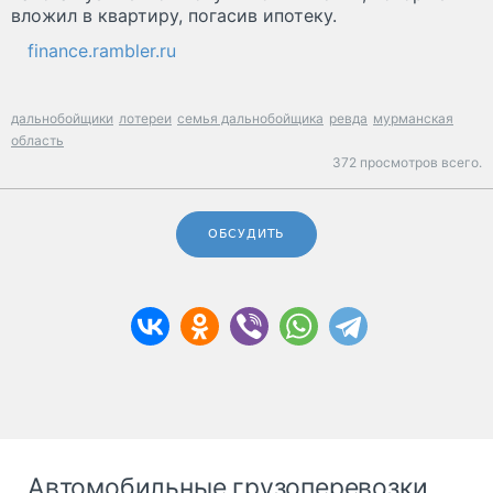
вложил в квартиру, погасив ипотеку.
finance.rambler.ru
дальнобойщики
лотереи
семья дальнобойщика
ревда
мурманская
область
372 просмотров всего.
ОБСУДИТЬ
Автомобильные грузоперевозки