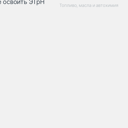
 освоить ЭТрН
Топливо, масла и автохимия