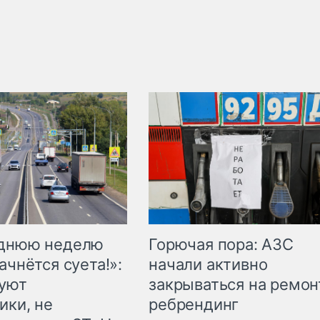
Горючая пора: АЗС
еднюю неделю
начали активно
ачнётся суета!»:
закрываться на ремон
куют
ребрендинг
ики, не