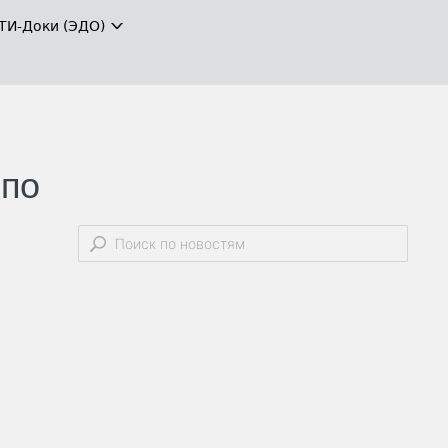
ТИ-Доки (ЭДО)
 по