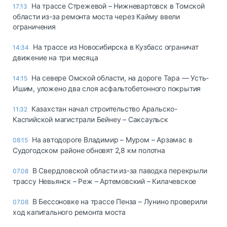
На трассе Стрежевой – Нижневартовск в Томской
17:13
области из-за ремонта моста через Кайму ввели
ограничения
На трассе из Новосибирска в Кузбасс ограничат
14:34
движение на три месяца
На севере Омской области, на дороге Тара — Усть-
14:15
Ишим, уложено два слоя асфальтобетонного покрытия
Казахстан начал строительство Аральско-
11:32
Каспийской магистрали Бейнеу – Саксаульск
На автодороге Владимир – Муром – Арзамас в
08:15
Судогодском районе обновят 2,8 км полотна
В Свердловской области из-за паводка перекрыли
07.08
трассу Невьянск – Реж – Артемовский – Килачевское
В Бессоновке на трассе Пенза – Лунино проверили
07.08
ход капитального ремонта моста