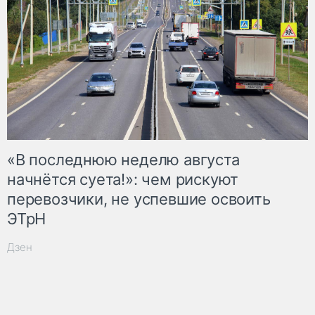
«В последнюю неделю августа
начнётся суета!»: чем рискуют
перевозчики, не успевшие освоить
ЭТрН
Дзен