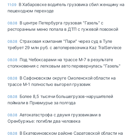
В Хабаровске водитель грузовика сбил женщину на
11:09
пешеходном переходе
В центре Петербурга грузовая "Газель" с
08.08
ресторанным меню попала в ДТП с гужевой повозкой
Страховая компания "Пари" через суд в Туле
08.08
требует 29 млн руб. с автоперевозчика Kaz TralServiece
Под Чебоксарами на трассе М-7 в результате
08.08
столкновения с легковым авто перевернулась "Газель"
В Сафоновском округе Смоленской области на
08.08
трассе М-1 полностью выгорел грузовик
Более 8,5 тысячи большегрузов-нарушителей
08.08
поймали в Приамурье за полгода
Автокатастрофа с двумя грузовиками в
08.08
Оренбуржье: погибли два человека
В Екатериновском районе Саратовской области на
08.08