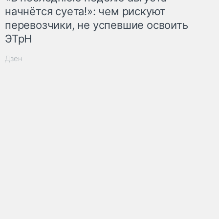
начнётся суета!»: чем рискуют
перевозчики, не успевшие освоить
ЭТрН
Дзен