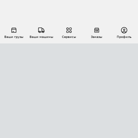
Ваши грузы
Ваши машины
Сервисы
Заказы
Профиль
АВТОМАТИЗАЦИЯ ПЕРЕВОЗОК
Площадки
Заказы
Торги
Тендеры
АТИ-Доки
GPS-мониторинг
АТИ Мессенджер
Цепочки грузов
API ATI.SU
ПОЛЕЗНОЕ
Расчет расстояний
БЕЗОПАСНОСТЬ
Академия ATI.SU
ATI.SU о безопасности
Звезды ATI.SU на вашем сайте