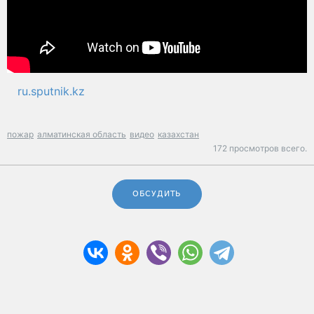
ru.sputnik.kz
пожар
алматинская область
видео
казахстан
172 просмотров всего.
ОБСУДИТЬ