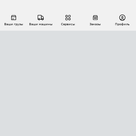
Ваши грузы
Ваши машины
Сервисы
Заказы
Профиль
АВТОМАТИЗАЦИЯ ПЕРЕВОЗОК
Площадки
Заказы
Торги
Тендеры
АТИ-Доки
GPS-мониторинг
АТИ Мессенджер
Цепочки грузов
API ATI.SU
ПОЛЕЗНОЕ
Расчет расстояний
БЕЗОПАСНОСТЬ
Академия ATI.SU
ATI.SU о безопасности
Звезды ATI.SU на вашем сайте
КОНТАКТЫ И ТАРИФЫ
Памятка по проверке контрагентов
Индекс ATI.SU FTL РФ
О системе ATI.SU