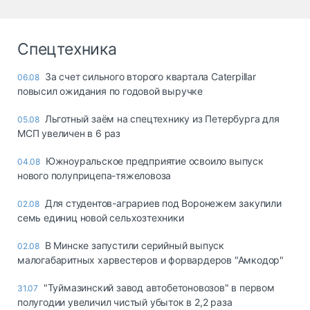
Спецтехника
За счет сильного второго квартала Caterpillar
06.08
повысил ожидания по годовой выручке
Льготный заём на спецтехнику из Петербурга для
05.08
МСП увеличен в 6 раз
Южноуральское предприятие освоило выпуск
04.08
нового полуприцепа-тяжеловоза
Для студентов-аграриев под Воронежем закупили
02.08
семь единиц новой сельхозтехники
В Минске запустили серийный выпуск
02.08
малогабаритных харвестеров и форвардеров "Амкодор"
"Туймазинский завод автобетоновозов" в первом
31.07
полугодии увеличил чистый убыток в 2,2 раза