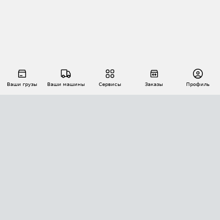
Ваши грузы
Ваши машины
Сервисы
Заказы
Профиль
АВТОМАТИЗАЦИЯ ПЕРЕВОЗОК
Площадки
Заказы
Торги
Тендеры
АТИ-Доки
GPS-мониторинг
АТИ Мессенджер
Цепочки грузов
API ATI.SU
ПОЛЕЗНОЕ
Расчет расстояний