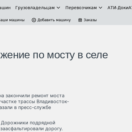
ашин
Грузовладельцам
Перевозчикам
АТИ-Доки
А
Ваши машины
Добавить машину
Заказы
жение по мосту в селе
на закончили ремонт моста
участке трассы Владивосток-
азали в пресс-службе
я. Дорожники подрядной
 заасфальтировали дорогу.