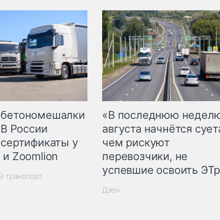
 бетономешалки
«В последнюю недел
 В России
августа начнётся суета
 сертификаты у
чем рискуют
 и Zoomlion
перевозчики, не
успевшие освоить ЭТ
й транспорт
Дзен