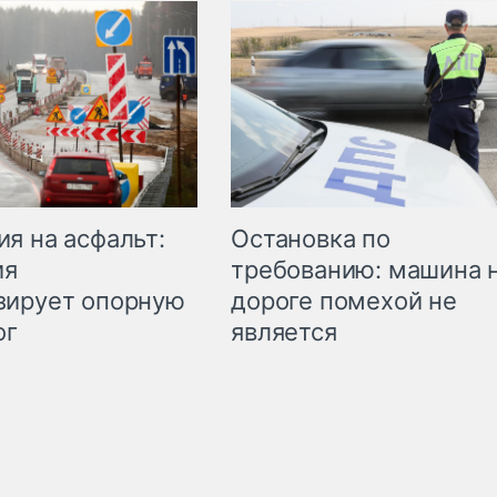
Остановка по
я на асфальт:
требованию: машина 
ия
дороге помехой не
зирует опорную
является
ог