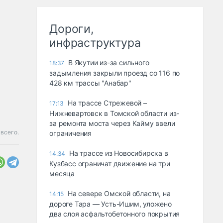
Дороги,
инфраструктура
В Якутии из-за сильного
18:37
задымления закрыли проезд со 116 по
428 км трассы "Анабар"
На трассе Стрежевой –
17:13
Нижневартовск в Томской области из-
за ремонта моста через Кайму ввели
всего.
ограничения
На трассе из Новосибирска в
14:34
Кузбасс ограничат движение на три
месяца
На севере Омской области, на
14:15
дороге Тара — Усть-Ишим, уложено
два слоя асфальтобетонного покрытия