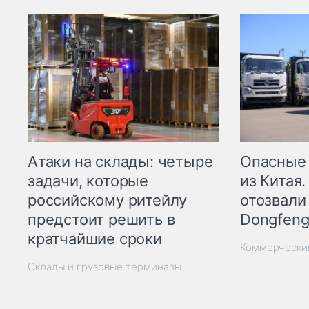
Опасные
Атаки на склады: четыре
из Китая.
задачи, которые
отозвали
российскому ритейлу
Dongfeng
предстоит решить в
кратчайшие сроки
Коммерчески
Склады и грузовые терминалы