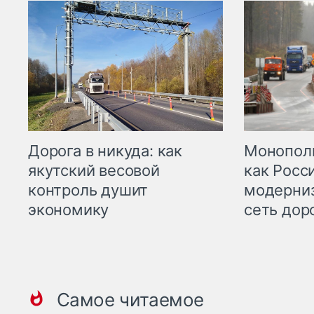
Дорога в никуда: как
Монополи
якутский весовой
как Росс
контроль душит
модерни
экономику
сеть дор
Самое читаемое