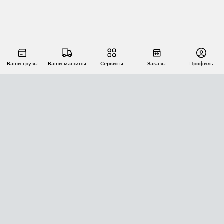
Ваши грузы
Ваши машины
Сервисы
Заказы
Профиль
АВТОМАТИЗАЦИЯ ПЕРЕВОЗОК
Площадки
Заказы
Торги
Тендеры
АТИ-Доки
GPS-мониторинг
АТИ Мессенджер
Цепочки грузов
API ATI.SU
ПОЛЕЗНОЕ
Расчет расстояний
БЕЗОПАСНОСТЬ
Академия ATI.SU
ATI.SU о безопасности