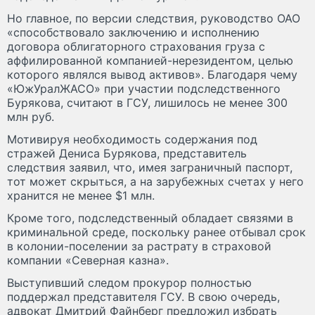
Но главное, по версии следствия, руководство ОАО
«способствовало заключению и исполнению
договора облигаторного страхования груза с
аффилированной компанией-нерезидентом, целью
которого являлся вывод активов». Благодаря чему
«ЮжУралЖАСО» при участии подследственного
Бурякова, считают в ГСУ, лишилось не менее 300
млн руб.
Мотивируя необходимость содержания под
стражей Дениса Бурякова, представитель
следствия заявил, что, имея заграничный паспорт,
тот может скрыться, а на зарубежных счетах у него
хранится не менее $1 млн.
Кроме того, подследственный обладает связями в
криминальной среде, поскольку ранее отбывал срок
в колонии-поселении за растрату в страховой
компании «Северная казна».
Выступивший следом прокурор полностью
поддержал представителя ГСУ. В свою очередь,
адвокат Дмитрий Файнберг предложил избрать