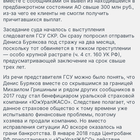
вместе с сообщниками он вывел из находившейся в
предбанкротном состоянии АО свыше 300 млн руб.,
из-за чего ее клиенты не смогли получить
причитавшихся выплат.
Заседание суда началось с выступления
следователя ГСУ СКР. Он сразу попросил отправить
Дениса Бурякова под стражу на два месяца,
поскольку тот обвиняется в тяжком преступлении
— особо крупной растрате (ч. 4 ст. 160 УК РФ),
предусматривающей заключение на срок свыше
трех лет.
Из речи представителя ГСУ можно было понять, что
Денис Буряков вместе со скрывшимся за границей
Михаилом Гришиным и рядом других сообщников в
2017 году стал бенефициаром уральской страховой
компании «ЮжУралЖАСО». Следствие полагает, что
данное страховое общество к тому времени уже
испытывало финансовые проблемы, поэтому
хозяева и продали компанию. Но вместо
исправления ситуации АО вскоре оказалось на
грани банкротства. В январе 2018 года Центробанк
РФ приостановил у «ЮжУралЖАСО» действие