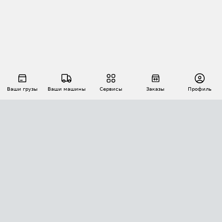
Ваши грузы
Ваши машины
Сервисы
Заказы
Профиль
АВТОМАТИЗАЦИЯ ПЕРЕВОЗОК
Площадки
Заказы
Торги
Тендеры
АТИ-Доки
GPS-мониторинг
АТИ Мессенджер
Цепочки грузов
API ATI.SU
ПОЛЕЗНОЕ
Расчет расстояний