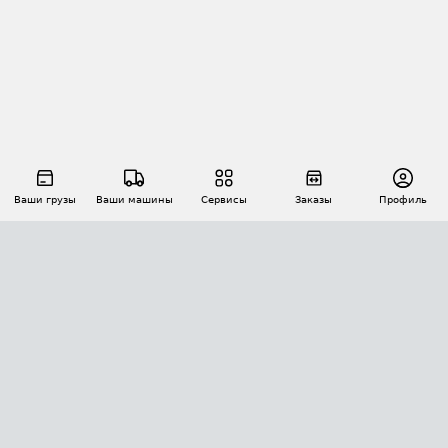
Ваши грузы
Ваши машины
Сервисы
Заказы
Профиль
АВТОМАТИЗАЦИЯ ПЕРЕВОЗОК
Площадки
Заказы
Торги
Тендеры
АТИ-Доки
GPS-мониторинг
АТИ Мессенджер
Цепочки грузов
API ATI.SU
ПОЛЕЗНОЕ