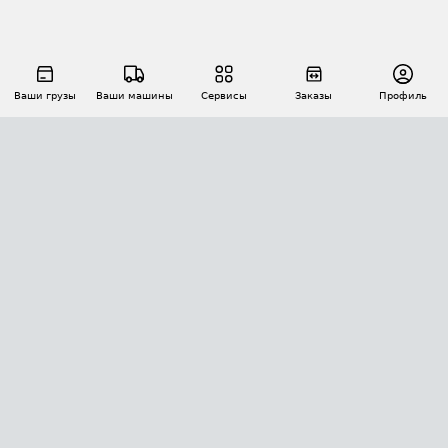
Ваши грузы
Ваши машины
Сервисы
Заказы
Профиль
АВТОМАТИЗАЦИЯ ПЕРЕВОЗОК
Площадки
Заказы
Торги
Тендеры
АТИ-Доки
GPS-мониторинг
АТИ Мессенджер
Цепочки грузов
API ATI.SU
ПОЛЕЗНОЕ
Расчет расстояний
БЕЗОПАСНОСТЬ
Академия ATI.SU
ATI.SU о безопасности
Звезды ATI.SU на вашем сайте
КОНТАКТЫ И ТАРИФЫ
Памятка по проверке контрагентов
Индекс ATI.SU FTL РФ