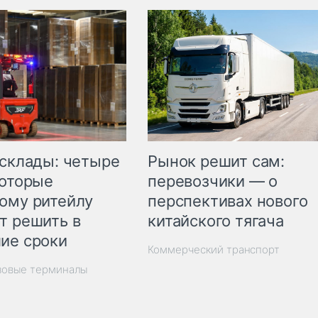
Рынок решит сам:
 склады: четыре
перевозчики — о
которые
перспективах нового
ому ритейлу
китайского тягача
т решить в
ие сроки
Коммерческий транспорт
зовые терминалы