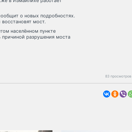
кже в Измайлихе работает
сообщит о новых подробностях.
и восстановят мост.
угом населённом пункте
ь причиной разрушения моста
83 просмотров 