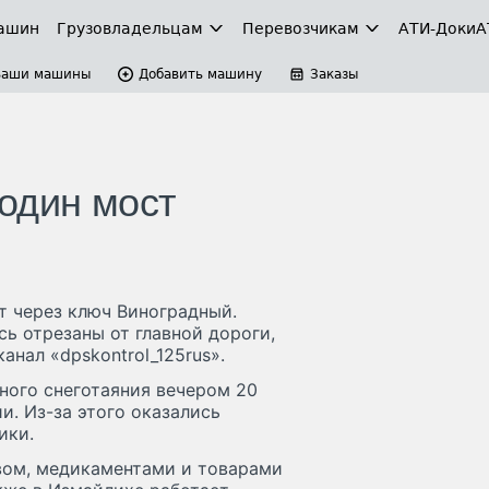
ашин
Грузовладельцам
Перевозчикам
АТИ-Доки
А
Ваши машины
Добавить машину
Заказы
один мост
 через ключ Виноградный.
сь отрезаны от главной дороги,
нал «dpskontrol_125rus».
ного снеготаяния вечером 20
и. Из-за этого оказались
ики.
вом, медикаментами и товарами