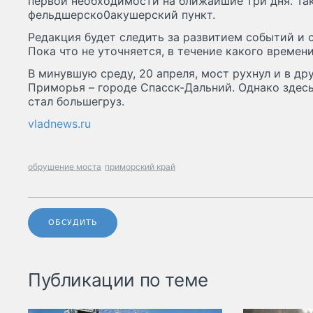
первой необходимости на ближайшие три дня. Та
фельдшерско0акушерский пункт.
Редакция будет следить за развитием событий и 
Пока что не уточняется, в течение какого времен
В минувшую среду, 20 апреля, мост рухнул и в др
Приморья – городе Спасск-Дальний. Однако здес
стал большегруз.
vladnews.ru
обрушение моста
приморский край
ОБСУДИТЬ
Публикации по теме