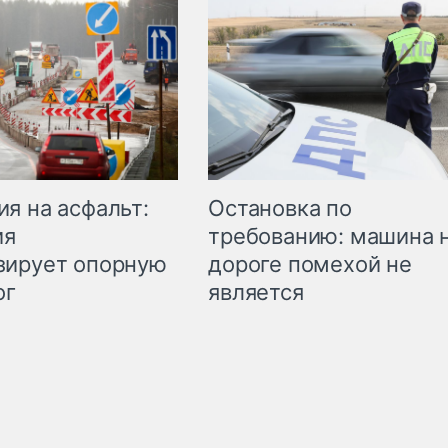
Остановка по
я на асфальт:
требованию: машина 
ия
дороге помехой не
зирует опорную
является
ог