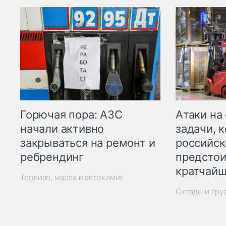
Горючая пора: АЗС
Атаки на
начали активно
задачи, 
закрываться на ремонт и
российск
ребрендинг
предстои
кратчайш
Топливо, масла и автохимия
Склады и гру