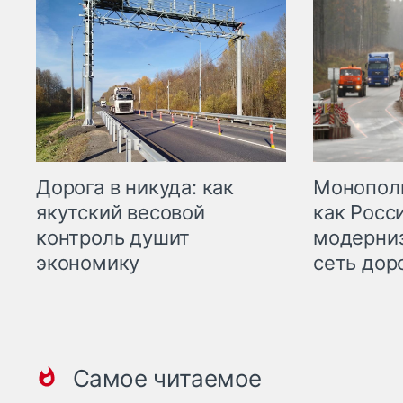
Дорога в никуда: как
Монополи
якутский весовой
как Росс
контроль душит
модерни
экономику
сеть дор
Самое читаемое