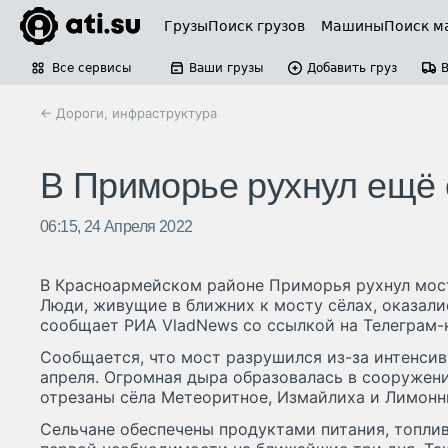
Грузы
Поиск грузов
Машины
Поиск м
Все сервисы
Ваши грузы
Добавить груз
← Дороги, инфраструктура
В Приморье рухнул ещё 
06:15, 24 Апреля 2022
В Красноармейском районе Приморья рухнул мост
Люди, живущие в ближних к мосту сёлах, оказали
сообщает РИА VladNews со ссылкой на Телеграм-ка
Сообщается, что мост разрушился из-за интенсив
апреля. Огромная дыра образовалась в сооружени
отрезаны сёла Метеоритное, Измайлиха и Лимонн
Сельчане обеспечены продуктами питания, топли