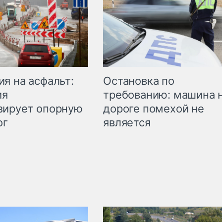
Остановка по
я на асфальт:
требованию: машина 
ия
дороге помехой не
зирует опорную
является
ог