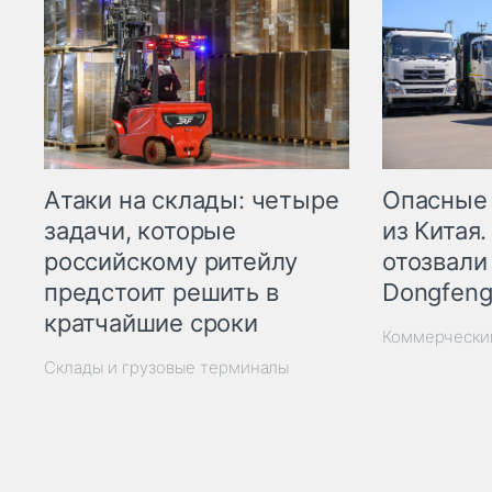
Опасные
Атаки на склады: четыре
из Китая.
задачи, которые
отозвали
российскому ритейлу
Dongfeng
предстоит решить в
кратчайшие сроки
Коммерчески
Склады и грузовые терминалы