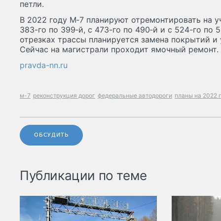
петли.
В 2022 году М‑7 планируют отремонтировать на уч
383-го по 399‑й, с 473-го по 490‑й и с 524-го по
отрезках трассы планируется замена покрытий и 
Сейчас на магистрали проходит ямочный ремонт.
pravda-nn.ru
м-7
реконструкция дорог
федеральные автодороги
планы на 2022 
ОБСУДИТЬ
Публикации по теме