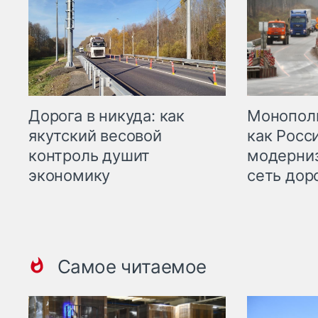
Дорога в никуда: как
Монополи
якутский весовой
как Росс
контроль душит
модерни
экономику
сеть дор
Самое читаемое