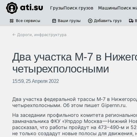
Грузы
Поиск грузов
Машины
Поиск м
Все сервисы
Ваши грузы
Добавить груз
← Дороги, инфраструктура
Два участка М‑7 в Нижег
четырехполосными
15:59, 25 Апреля 2022
Два участка федеральной трассы М‑7 в Нижегоро
четырехполосными. Об этом пишет Gipernn.ru.
На заседании профильного комитета региональног
замначальника ФКУ «Упрдор Москва — Нижний Но
рассказал, что работы пройдут на 473 – 490‑м и 52
не только создадут новые полосы для движения, 