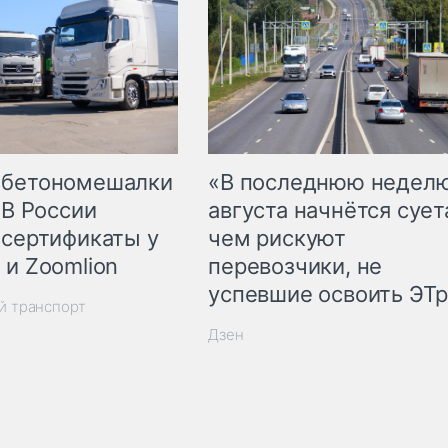
 бетономешалки
«В последнюю недел
 В России
августа начнётся суета
 сертификаты у
чем рискуют
 и Zoomlion
перевозчики, не
успевшие освоить ЭТ
й транспорт
Дзен