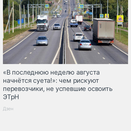
«В последнюю неделю августа
начнётся суета!»: чем рискуют
перевозчики, не успевшие освоить
ЭТрН
Дзен