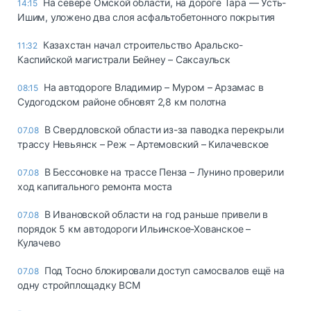
На севере Омской области, на дороге Тара — Усть-
14:15
Ишим, уложено два слоя асфальтобетонного покрытия
Казахстан начал строительство Аральско-
11:32
Каспийской магистрали Бейнеу – Саксаульск
На автодороге Владимир – Муром – Арзамас в
08:15
Судогодском районе обновят 2,8 км полотна
В Свердловской области из-за паводка перекрыли
07.08
трассу Невьянск – Реж – Артемовский – Килачевское
В Бессоновке на трассе Пенза – Лунино проверили
07.08
ход капитального ремонта моста
В Ивановской области на год раньше привели в
07.08
порядок 5 км автодороги Ильинское-Хованское –
Кулачево
Под Тосно блокировали доступ самосвалов ещё на
07.08
одну стройплощадку ВСМ