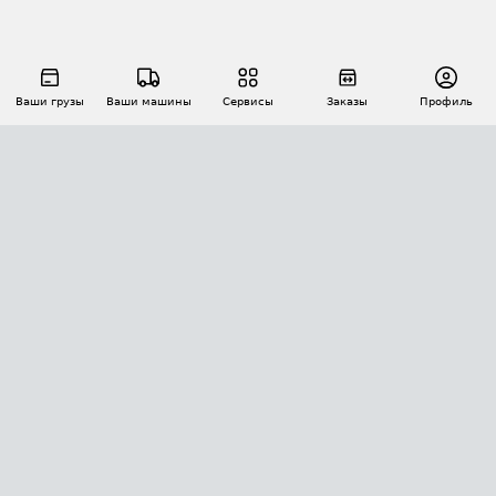
Ваши грузы
Ваши машины
Сервисы
Заказы
Профиль
АВТОМАТИЗАЦИЯ ПЕРЕВОЗОК
Площадки
Заказы
Торги
Тендеры
АТИ-Доки
GPS-мониторинг
АТИ Мессенджер
Цепочки грузов
API ATI.SU
ПОЛЕЗНОЕ
Расчет расстояний
БЕЗОПАСНОСТЬ
Академия ATI.SU
ATI.SU о безопасности
Звезды ATI.SU на вашем сайте
КОНТАКТЫ И ТАРИФЫ
Памятка по проверке контрагентов
Индекс ATI.SU FTL РФ