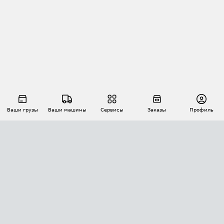
Ваши грузы
Ваши машины
Сервисы
Заказы
Профиль
АВТОМАТИЗАЦИЯ ПЕРЕВОЗОК
Площадки
Заказы
Торги
Тендеры
АТИ-Доки
GPS-мониторинг
АТИ Мессенджер
Цепочки грузов
API ATI.SU