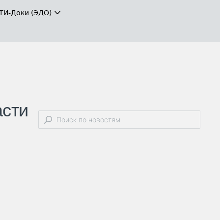
ТИ-Доки (ЭДО)
асти