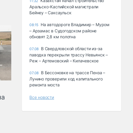
Казахстан начал строительство
11:32
Аральско-Каспийской магистрали
Бейнеу – Саксаульск
На автодороге Владимир – Муром
08:15
– Арзамас в Судогодском районе
обновят 2,8 км полотна
В Свердловской области из-за
07.08
паводка перекрыли трассу Невьянск –
Реж – Артемовский – Килачевское
В Бессоновке на трассе Пенза –
07.08
Лунино проверили ход капитального
ремонта моста
на
Все новости