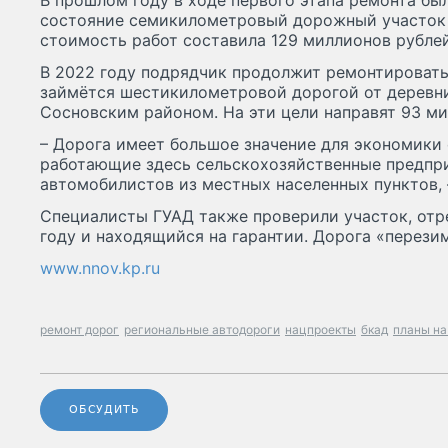
В прошлом году в ходе первого этапа ремонта бы
состояние семикилометровый дорожный участок д
стоимость работ составила 129 миллионов рублей
В 2022 году подрядчик продолжит ремонтировать д
займётся шестикилометровой дорогой от деревни
Сосновским районом. На эти цели направят 93 ми
– Дорога имеет большое значение для экономики 
работающие здесь сельскохозяйственные предпри
автомобилистов из местных населенных пунктов,
Специалисты ГУАД также проверили участок, от
году и находящийся на гарантии. Дорога «перези
www.nnov.kp.ru
ремонт дорог
региональные автодороги
нацпроекты
бкад
планы на
ОБСУДИТЬ