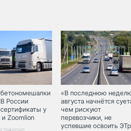
 бетономешалки
«В последнюю недел
 В России
августа начнётся суета
 сертификаты у
чем рискуют
 и Zoomlion
перевозчики, не
успевшие освоить ЭТ
й транспорт