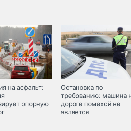
Остановка по
я на асфальт:
требованию: машина 
ия
дороге помехой не
зирует опорную
является
ог