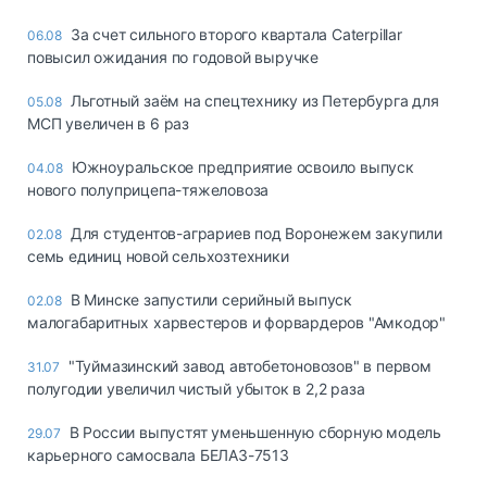
За счет сильного второго квартала Caterpillar
06.08
повысил ожидания по годовой выручке
Льготный заём на спецтехнику из Петербурга для
05.08
МСП увеличен в 6 раз
Южноуральское предприятие освоило выпуск
04.08
нового полуприцепа-тяжеловоза
Для студентов-аграриев под Воронежем закупили
02.08
семь единиц новой сельхозтехники
В Минске запустили серийный выпуск
02.08
малогабаритных харвестеров и форвардеров "Амкодор"
"Туймазинский завод автобетоновозов" в первом
31.07
полугодии увеличил чистый убыток в 2,2 раза
В России выпустят уменьшенную сборную модель
29.07
карьерного самосвала БЕЛАЗ-7513