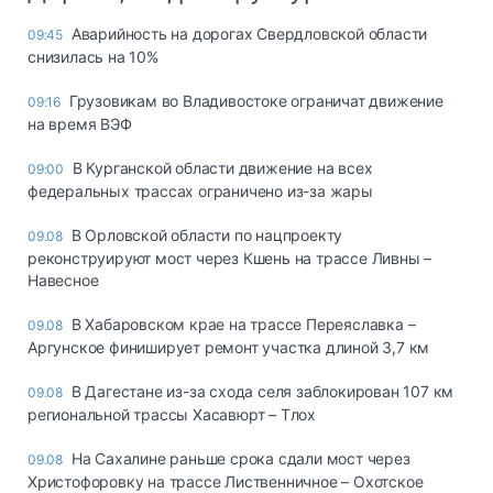
Аварийность на дорогах Свердловской области
09:45
снизилась на 10%
Грузовикам во Владивостоке ограничат движение
09:16
на время ВЭФ
В Курганской области движение на всех
09:00
федеральных трассах ограничено из-за жары
В Орловской области по нацпроекту
09.08
реконструируют мост через Кшень на трассе Ливны –
Навесное
В Хабаровском крае на трассе Переяславка –
09.08
Аргунское финиширует ремонт участка длиной 3,7 км
В Дагестане из-за схода селя заблокирован 107 км
09.08
региональной трассы Хасавюрт – Тлох
На Сахалине раньше срока сдали мост через
09.08
Христофоровку на трассе Лиственничное – Охотское