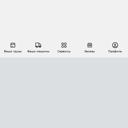
Ваши грузы
Ваши машины
Сервисы
Заказы
Профиль
АВТОМАТИЗАЦИЯ ПЕРЕВОЗОК
Площадки
Заказы
Торги
Тендеры
АТИ-Доки
GPS-мониторинг
АТИ Мессенджер
Цепочки грузов
API ATI.SU
ПОЛЕЗНОЕ
Расчет расстояний