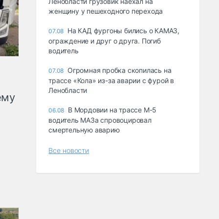
Ленобласти грузовик наехал на
женщину у пешеходного перехода
На КАД фургоны бились о КАМАЗ,
07.08
ограждение и друг о друга. Погиб
водитель
Огромная пробка скопилась на
07.08
трассе «Кола» из-за аварии с фурой в
Ленобласти
ему
В Мордовии на трассе М-5
06.08
водитель МАЗа спровоцировал
смертельную аварию
Все новости