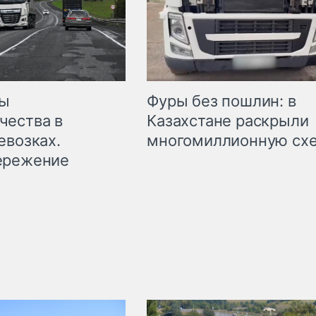
мы
Фуры без пошлин: в
чества в
Казахстане раскрыли
евозках.
многомиллионную сх
ережение