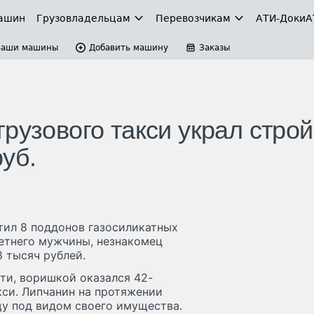
ашин
Грузовладельцам
Перевозчикам
АТИ-Доки
А
Ваши машины
Добавить машину
Заказы
рузового такси украл строй
уб.
тил 8 поддонов газосиликатных
летнего мужчины, незнакомец
 тысяч рублей.
ти, воришкой оказался 42-
кси. Липчанин на протяжении
щу под видом своего имущества.