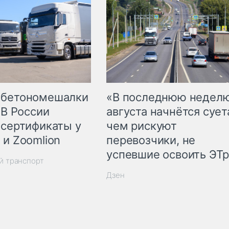
 бетономешалки
«В последнюю недел
 В России
августа начнётся суета
 сертификаты у
чем рискуют
 и Zoomlion
перевозчики, не
успевшие освоить ЭТ
й транспорт
Дзен