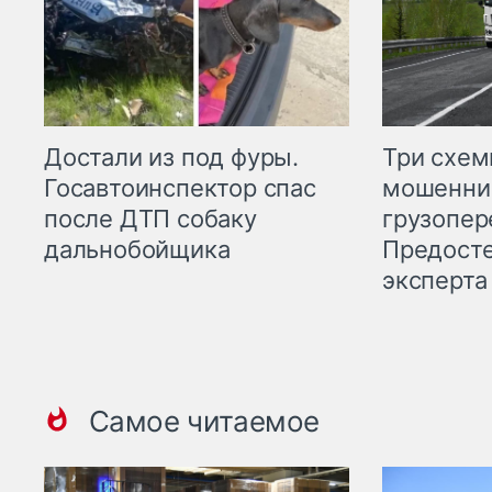
Три схе
Достали из под фуры.
мошенни
Госавтоинспектор спас
грузопер
после ДТП собаку
Предост
дальнобойщика
эксперта
Самое читаемое