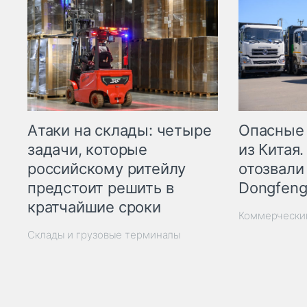
Опасные
Атаки на склады: четыре
из Китая.
задачи, которые
отозвали
российскому ритейлу
Dongfeng
предстоит решить в
кратчайшие сроки
Коммерчески
Склады и грузовые терминалы