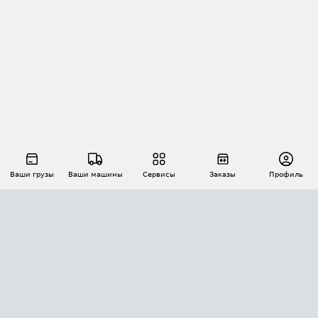
Ваши грузы
Ваши машины
Сервисы
Заказы
Профиль
АВТОМАТИЗАЦИЯ ПЕРЕВОЗОК
Площадки
Заказы
Торги
Тендеры
АТИ-Доки
GPS-мониторинг
АТИ Мессенджер
Цепочки грузов
API ATI.SU