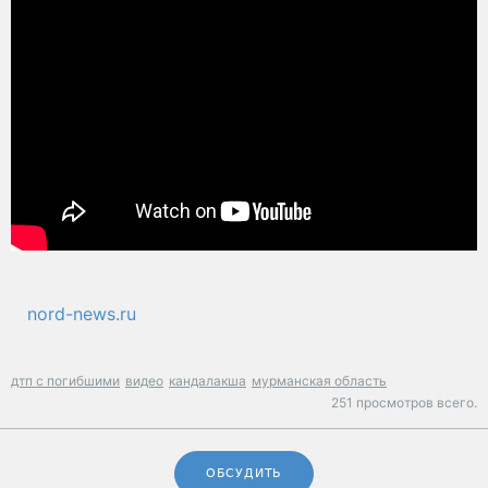
nord-news.ru
дтп с погибшими
видео
кандалакша
мурманская область
251 просмотров всего.
ОБСУДИТЬ