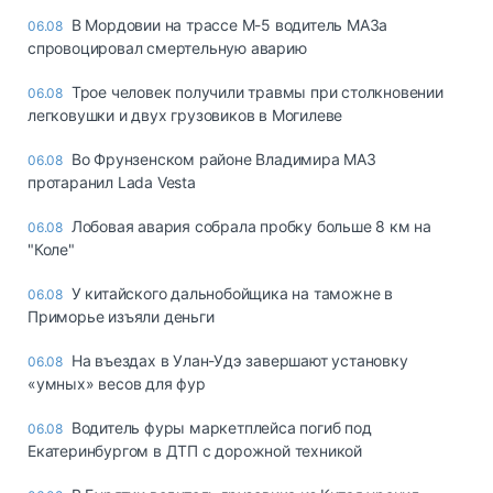
В Мордовии на трассе М-5 водитель МАЗа
06.08
спровоцировал смертельную аварию
Трое человек получили травмы при столкновении
06.08
легковушки и двух грузовиков в Могилеве
Во Фрунзенском районе Владимира МАЗ
06.08
протаранил Lada Vesta
Лобовая авария собрала пробку больше 8 км на
06.08
"Коле"
У китайского дальнобойщика на таможне в
06.08
Приморье изъяли деньги
Ha въeздax в Улaн-Удэ зaвepшaют ycтaнoвкy
06.08
«yмныx» вecoв для фyp
Водитель фуры маркетплейса погиб под
06.08
Екатеринбургом в ДТП с дорожной техникой