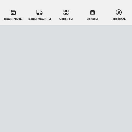
Ваши грузы
Ваши машины
Сервисы
Заказы
Профиль
АВТОМАТИЗАЦИЯ ПЕРЕВОЗОК
Площадки
Заказы
Торги
Тендеры
АТИ-Доки
GPS-мониторинг
АТИ Мессенджер
Цепочки грузов
API ATI.SU
ПОЛЕЗНОЕ
Расчет расстояний
БЕЗОПАСНОСТЬ
Академия ATI.SU
ATI.SU о безопасности
Звезды ATI.SU на вашем сайте
КОНТАКТЫ И ТАРИФЫ
Памятка по проверке контрагентов
Индекс ATI.SU FTL РФ
О системе ATI.SU
Светофор+
Средние ставки
ИНФОРМАЦИЯ