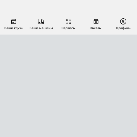
Ваши грузы
Ваши машины
Сервисы
Заказы
Профиль
АВТОМАТИЗАЦИЯ ПЕРЕВОЗОК
Площадки
Заказы
Торги
Тендеры
АТИ-Доки
GPS-мониторинг
АТИ Мессенджер
Цепочки грузов
API ATI.SU
ПОЛЕЗНОЕ
Расчет расстояний
БЕЗОПАСНОСТЬ
Академия ATI.SU
ATI.SU о безопасности
Звезды ATI.SU на вашем сайте
КОНТАКТЫ И ТАРИФЫ
Памятка по проверке контрагентов
Индекс ATI.SU FTL РФ