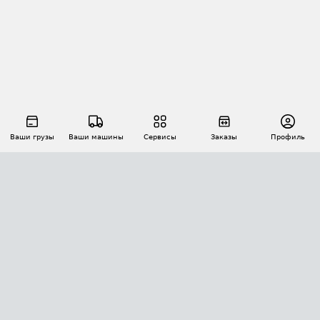
Ваши грузы
Ваши машины
Сервисы
Заказы
Профиль
АВТОМАТИЗАЦИЯ ПЕРЕВОЗОК
Площадки
Заказы
Торги
Тендеры
АТИ-Доки
GPS-мониторинг
АТИ Мессенджер
Цепочки грузов
API ATI.SU
ПОЛЕЗНОЕ