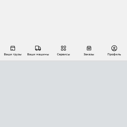
Ваши грузы
Ваши машины
Сервисы
Заказы
Профиль
АВТОМАТИЗАЦИЯ ПЕРЕВОЗОК
Площадки
Заказы
Торги
Тендеры
АТИ-Доки
GPS-мониторинг
АТИ Мессенджер
Цепочки грузов
API ATI.SU
ПОЛЕЗНОЕ