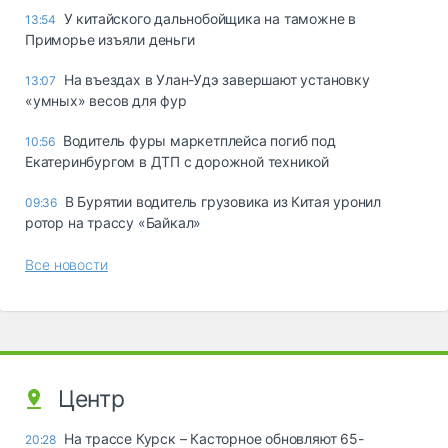
У китайского дальнобойщика на таможне в
13:54
Приморье изъяли деньги
Ha въeздax в Улaн-Удэ зaвepшaют ycтaнoвкy
13:07
«yмныx» вecoв для фyp
Водитель фуры маркетплейса погиб под
10:56
Екатеринбургом в ДТП с дорожной техникой
В Бурятии водитель грузовика из Китая уронил
09:36
ротор на трассу «Байкал»
Все новости
Центр
На трассе Курск – Касторное обновляют 65-
20:28