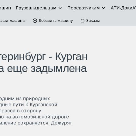
ашин
Грузовладельцам
Перевозчикам
АТИ-Доки
А
Ваши машины
Добавить машину
Заказы
еринбург - Курган
са еще задымлена
 одним из природных
дные пути к Курганской
трасса в сторону
но на автомобильной дороге
ымление сохраняется. Дежурят