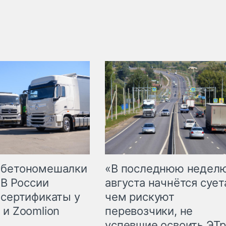
 бетономешалки
«В последнюю недел
 В России
августа начнётся суета
 сертификаты у
чем рискуют
 и Zoomlion
перевозчики, не
успевшие освоить ЭТ