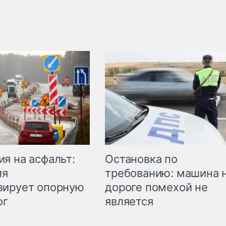
Остановка по
я на асфальт:
требованию: машина 
ия
дороге помехой не
зирует опорную
является
ог