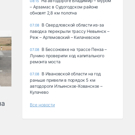
На автодороге Владимир – Муром
08:15
– Арзамас в Судогодском районе
обновят 2,8 км полотна
В Свердловской области из-за
07.08
паводка перекрыли трассу Невьянск –
Реж – Артемовский – Килачевское
В Бессоновке на трассе Пенза –
07.08
Лунино проверили ход капитального
ремонта моста
В Ивановской области на год
07.08
раньше привели в порядок 5 км
автодороги Ильинское-Хованское –
Кулачево
на
Все новости