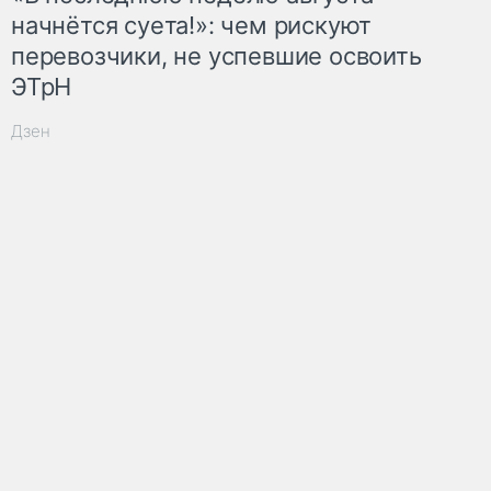
начнётся суета!»: чем рискуют
перевозчики, не успевшие освоить
ЭТрН
Дзен