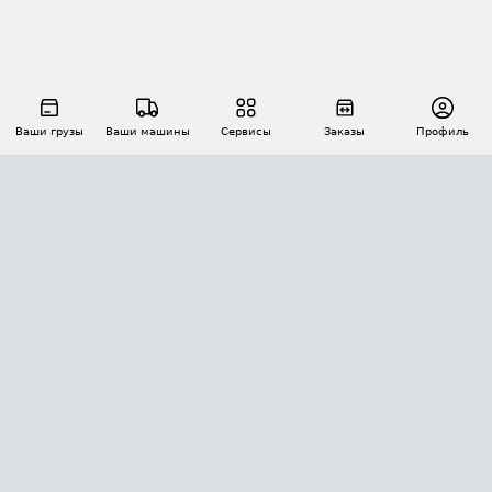
Ваши грузы
Ваши машины
Сервисы
Заказы
Профиль
АВТОМАТИЗАЦИЯ ПЕРЕВОЗОК
Площадки
Заказы
Торги
Тендеры
АТИ-Доки
GPS-мониторинг
АТИ Мессенджер
Цепочки грузов
API ATI.SU
ПОЛЕЗНОЕ
Расчет расстояний
БЕЗОПАСНОСТЬ
Академия ATI.SU
ATI.SU о безопасности
Звезды ATI.SU на вашем сайте