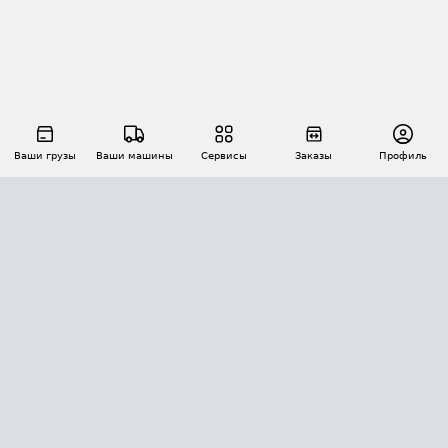
Ваши грузы
Ваши машины
Сервисы
Заказы
Профиль
АВТОМАТИЗАЦИЯ ПЕРЕВОЗОК
Площадки
Заказы
Торги
Тендеры
АТИ-Доки
GPS-мониторинг
АТИ Мессенджер
Цепочки грузов
API ATI.SU
ПОЛЕЗНОЕ
Расчет расстояний
БЕЗОПАСНОСТЬ