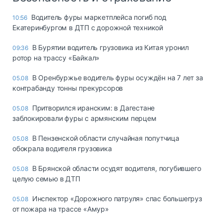
Водитель фуры маркетплейса погиб под
10:56
Екатеринбургом в ДТП с дорожной техникой
В Бурятии водитель грузовика из Китая уронил
09:36
ротор на трассу «Байкал»
В Оренбуржье водитель фуры осуждён на 7 лет за
05.08
контрабанду тонны прекурсоров
Притворился иранским: в Дагестане
05.08
заблокировали фуры с армянским перцем
В Пензенской области случайная попутчица
05.08
обокрала водителя грузовика
В Брянской области осудят водителя, погубившего
05.08
целую семью в ДТП
Инспектор «Дорожного патруля» спас большегруз
05.08
от пожара на трассе «Амур»