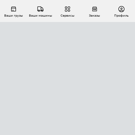
Ваши грузы
Ваши машины
Сервисы
Заказы
Профиль
АВТОМАТИЗАЦИЯ ПЕРЕВОЗОК
Площадки
Заказы
Торги
Тендеры
АТИ-Доки
GPS-мониторинг
АТИ Мессенджер
Цепочки грузов
API ATI.SU
ПОЛЕЗНОЕ
Расчет расстояний
БЕЗОПАСНОСТЬ
Академия ATI.SU
ATI.SU о безопасности
Звезды ATI.SU на вашем сайте
КОНТАКТЫ И ТАРИФЫ
Памятка по проверке контрагентов
Индекс ATI.SU FTL РФ
О системе ATI.SU
Светофор+
Средние ставки
ИНФОРМАЦИЯ
Контактная информация