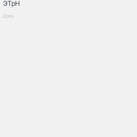
ЭТрН
Дзен