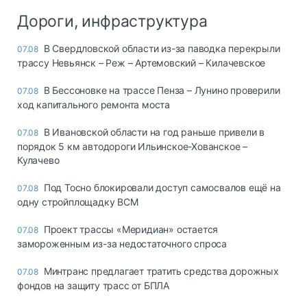
Дороги, инфраструктура
В Свердловской области из-за паводка перекрыли
07.08
трассу Невьянск – Реж – Артемовский – Килачевское
В Бессоновке на трассе Пенза – Лунино проверили
07.08
ход капитального ремонта моста
В Ивановской области на год раньше привели в
07.08
порядок 5 км автодороги Ильинское-Хованское –
Кулачево
Под Тосно блокировали доступ самосвалов ещё на
07.08
одну стройплощадку ВСМ
Проект трассы «Меридиан» остается
07.08
замороженным из-за недостаточного спроса
Минтранс предлагает тратить средства дорожных
07.08
фондов на защиту трасс от БПЛА