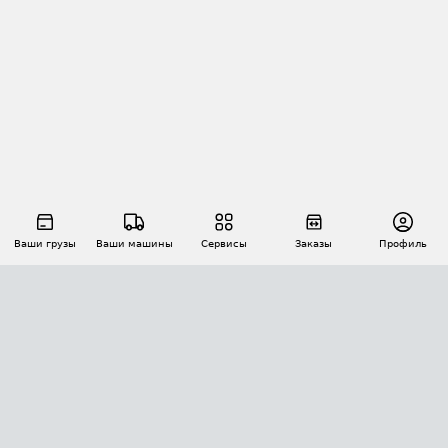
Ваши грузы
Ваши машины
Сервисы
Заказы
Профиль
АВТОМАТИЗАЦИЯ ПЕРЕВОЗОК
Площадки
Заказы
Торги
Тендеры
АТИ-Доки
GPS-мониторинг
АТИ Мессенджер
Цепочки грузов
API ATI.SU