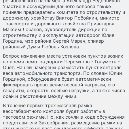
регионального парламента Александр Ведерников.
Участие в обсуждении данного вопроса также
приняли председатель комитета по строительству и
дорожному хозяйству Виктор Побойкин, министр
транспорта и дорожного хозяйства Приангарья
Максим Лобанов, руководитель дирекции по
строительству и эксплуатации автодорог Юлия
Гордина, мэр района Сергей Марач, спикер
районный Думы Любовь Козлова.
Вопрос изменения места установки пунктов возник
во время осмотра дороги Черемхово - Голуметь -
Онот. На ней намерены разместить пункт контроля
веса автомобильного транспорта. По словам Юлии
Гординой, оборудование будет автоматически
фиксировать превышение весовой нагрузки, его
габариты, скорость, осевые нагрузки, а также число
осей и расстояние между ними.
В течение первых трех месяцев рамка
весогабаритного контроля будет работать в
тестовом режиме. Но, как сочли в ходе обсуждения
представители Заксобрания, размещение рамки на
этом участке не даст ожидаемого эффекта, так как