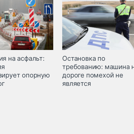
Остановка по
я на асфальт:
требованию: машина 
ия
дороге помехой не
зирует опорную
является
ог