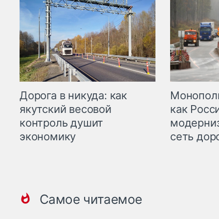
Дорога в никуда: как
Монополи
якутский весовой
как Росс
контроль душит
модерни
экономику
сеть дор
Самое читаемое