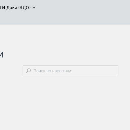
ТИ-Доки (ЭДО)
и