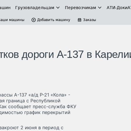
ашин
Грузовладельцам
Перевозчикам
АТИ-Доки
А
Ваши машины
Добавить машину
Заказы
ков дороги А-137 в Карели
ассы А-137 «а/д Р-21 «Кола» -
ая граница с Республикой
Как сообщает пресс-служба ФКУ
ходимостью график перекрытий
закроют 2 июня в период с