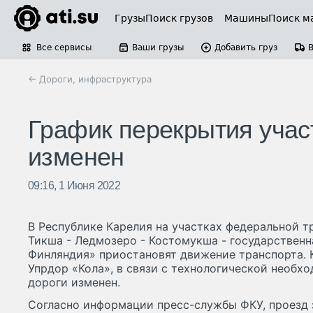
Грузы
Поиск грузов
Машины
Поиск м
Все сервисы
Ваши грузы
Добавить груз
← Дороги, инфраструктура
График перекрытия участ
изменен
09:16, 1 Июня 2022
В Республике Карелия на участках федеральной тр
Тикша - Ледмозеро - Костомукша - государственн
Финляндия» приостановят движение транспорта. 
Упрдор «Кола», в связи с технологической необ
дороги изменен.
Согласно информации пресс-службы ФКУ, проезд 