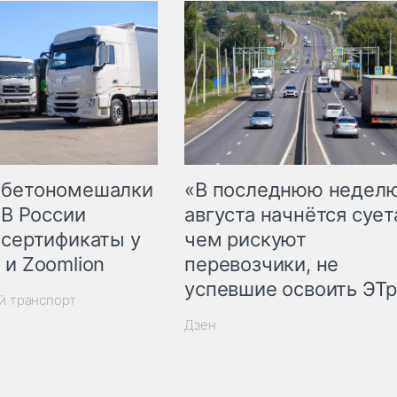
 бетономешалки
«В последнюю недел
 В России
августа начнётся суета
 сертификаты у
чем рискуют
 и Zoomlion
перевозчики, не
успевшие освоить ЭТ
й транспорт
Дзен