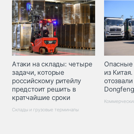
Опасные
Атаки на склады: четыре
из Китая.
задачи, которые
отозвали
российскому ритейлу
Dongfeng
предстоит решить в
кратчайшие сроки
Коммерчески
Склады и грузовые терминалы