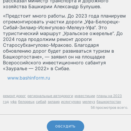
рассказал министр транспорта и дорожного
хозяйства Башкирии Александр Булушев.
«Предстоит много работы. До 2023 года планируем
отремонтировать участки дороги „Уфа-Белорецк-
Сибай-Зилаир-Исянгулово-Мелеуз-Уфа“. Это
туристический маршрут „Уральское ожерелье“. До
2024 года продолжим ремонт дороги
Старосубхангулово-Мраково. Благодаря
обновлению дорог будет развиваться туризм в
Башкортостане», — заявил он на площадке
Всероссийского инвестиционного сабантуя
«Зауралье — 2022» в Сибае.
www.bashinform.ru
ремонт дорог
региональные автодороги
инвестиции
планы на 2023
год
уфа
белорецк
сибай
зилаир
исянгулово
мелеуз
башкортостан
56 просмотров всего.
ОБСУДИТЬ