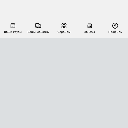
Ваши грузы
Ваши машины
Сервисы
Заказы
Профиль
АВТОМАТИЗАЦИЯ ПЕРЕВОЗОК
Площадки
Заказы
Торги
Тендеры
АТИ-Доки
GPS-мониторинг
АТИ Мессенджер
Цепочки грузов
API ATI.SU
ПОЛЕЗНОЕ
Расчет расстояний
БЕЗОПАСНОСТЬ
Академия ATI.SU
ATI.SU о безопасности
Звезды ATI.SU на вашем сайте
КОНТАКТЫ И ТАРИФЫ