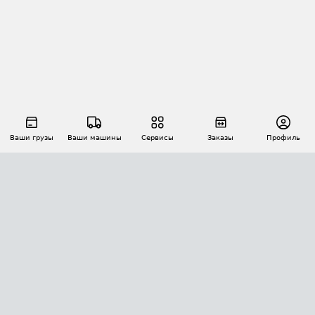
Ваши грузы
Ваши машины
Сервисы
Заказы
Профиль
АВТОМАТИЗАЦИЯ ПЕРЕВОЗОК
Площадки
Заказы
Торги
Тендеры
АТИ-Доки
GPS-мониторинг
АТИ Мессенджер
Цепочки грузов
API ATI.SU
ПОЛЕЗНОЕ