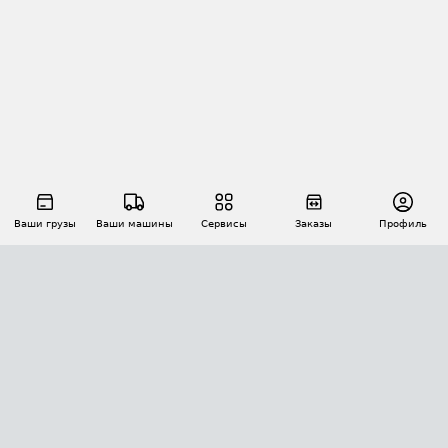
Ваши грузы
Ваши машины
Сервисы
Заказы
Профиль
АВТОМАТИЗАЦИЯ ПЕРЕВОЗОК
Площадки
Заказы
Торги
Тендеры
АТИ-Доки
GPS-мониторинг
АТИ Мессенджер
Цепочки грузов
API ATI.SU