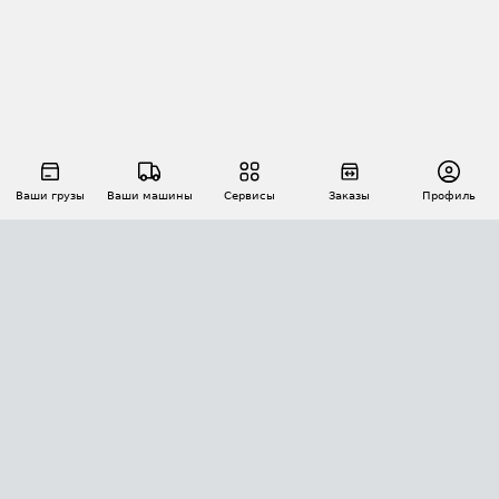
Ваши грузы
Ваши машины
Сервисы
Заказы
Профиль
АВТОМАТИЗАЦИЯ ПЕРЕВОЗОК
Площадки
Заказы
Торги
Тендеры
АТИ-Доки
GPS-мониторинг
АТИ Мессенджер
Цепочки грузов
API ATI.SU
ПОЛЕЗНОЕ
Расчет расстояний