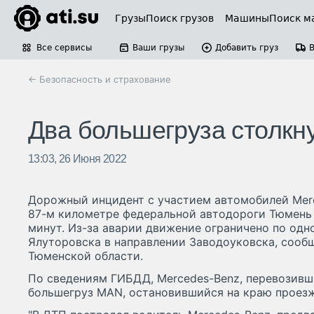
Грузы
Поиск грузов
Машины
Поиск м
Все сервисы
Ваши грузы
Добавить груз
← Безопасность и страхование
Два большегруза столкн
13:03, 26 Июня 2022
Дорожный инцидент с участием автомобилей Mer
87-м километре федеральной автодороги Тюмень 
минут. Из-за аварии движение ограничено по одн
Ялуторовска в направлении Заводоуковска, сооб
Тюменской области.
По сведениям ГИБДД, Mercedes-Benz, перевозивши
большегруз MAN, остановившийся на краю проезж