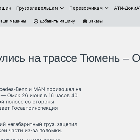
ашин
Грузовладельцам
Перевозчикам
АТИ-Доки
А
Ваши машины
Добавить машину
Заказы
улись на трассе Тюмень – 
cedes-Benz и MAN произошел на
— Омск 26 июня в 16 часов 40
ой полосе со стороны
щает Госавтоинспекция
й негабаритный груз, зацепил
ей части из-за поломки.