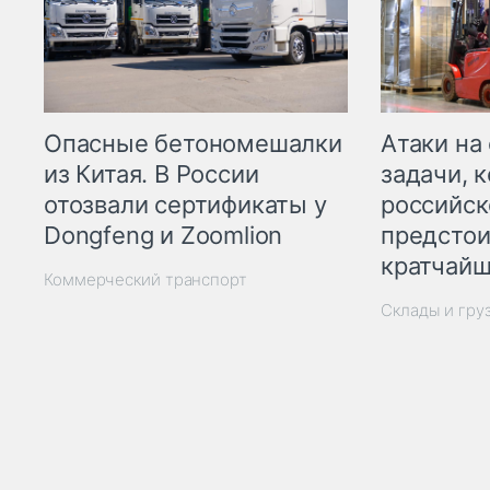
Опасные бетономешалки
Атаки на
из Китая. В России
задачи, 
отозвали сертификаты у
российск
Dongfeng и Zoomlion
предстои
кратчайш
Коммерческий транспорт
Склады и гру