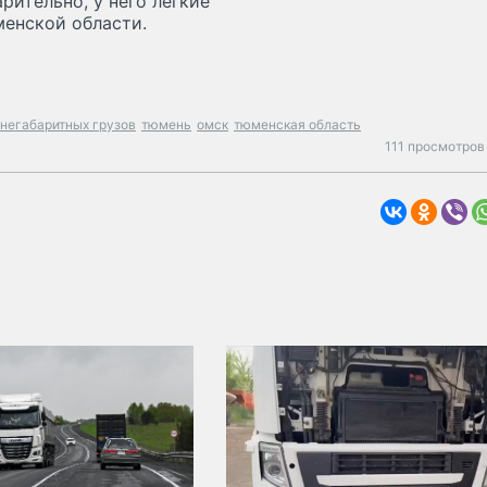
рительно, у него легкие
енской области.
 негабаритных грузов
тюмень
омск
тюменская область
111 просмотров