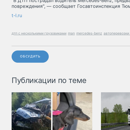
"В ДТП пострадал водитель Mercedes-Benz, предва
повреждения", — сообщает Госавтоинспекция Тюм
t-l.ru
дтп с несколькими грузовиками
man
mercedes-benz
автоперевозки
ОБСУДИТЬ
Публикации по теме