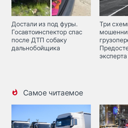
Три схе
Достали из под фуры.
мошенни
Госавтоинспектор спас
грузопер
после ДТП собаку
Предост
дальнобойщика
эксперта
Самое читаемое