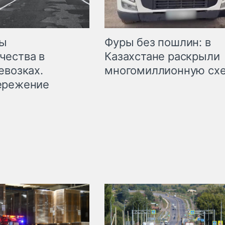
мы
Фуры без пошлин: в
чества в
Казахстане раскрыли
евозках.
многомиллионную сх
ережение