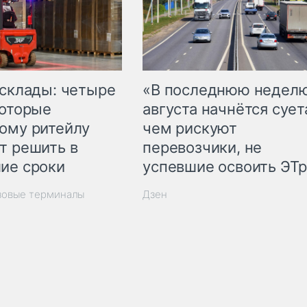
 склады: четыре
«В последнюю недел
которые
августа начнётся суета
ому ритейлу
чем рискуют
т решить в
перевозчики, не
ие сроки
успевшие освоить ЭТ
зовые терминалы
Дзен