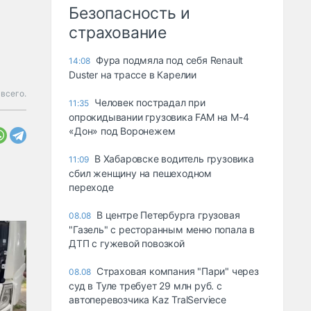
Безопасность и
страхование
Фура подмяла под себя Renault
14:08
Duster на трассе в Карелии
 всего.
Человек пострадал при
11:35
опрокидывании грузовика FAM на М-4
«Дон» под Воронежем
В Хабаровске водитель грузовика
11:09
сбил женщину на пешеходном
переходе
В центре Петербурга грузовая
08.08
"Газель" с ресторанным меню попала в
ДТП с гужевой повозкой
Страховая компания "Пари" через
08.08
суд в Туле требует 29 млн руб. с
автоперевозчика Kaz TralServiece