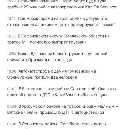
Страховая компания "Пари" через суд в Туле
19:29
требует 29 млн руб. с автоперевозчика Kaz TralServiece
Под Чебоксарами на трассе М-7 в результате
18:22
столкновения с легковым авто перевернулась "Газель"
В Сафоновском округе Смоленской области на
16:58
трассе М-1 полностью выгорел грузовик
Более 8,5 тысячи большегрузов-нарушителей
13:56
поймали в Приамурье за полгода
Автокатастрофа с двумя грузовиками в
13:36
Оренбуржье: погибли два человека
В Екатериновском районе Саратовской области на
08:08
полевой дороге в ДТП с КамАЗом погибла женщина
В Уржумском районе на трассе Киров – Малмыж –
07.08
Вятские Поляны произошло ДТП с автоцистерной
В Ленинском районе Оренбурга столкнулись
07.08