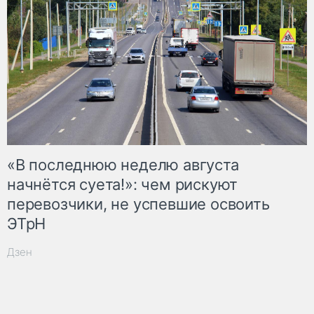
«В последнюю неделю августа
начнётся суета!»: чем рискуют
перевозчики, не успевшие освоить
ЭТрН
Дзен